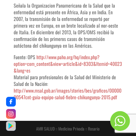
Señala la Organizacion Panamericana de la Salud que la
enfermedad está presente en África, Asia y en India. En
2007, la transmisión de la enfermedad se reportó por
primera vez en Europa, en un brote localizado al nor-oeste
de Italia. En diciembre del 2013, la OPS/OMS recibió la
confirmación de los primeros casos de transmisión
autóctona del chikungunya en las Américas.
Fuente: OPS
http://www.paho.org/hq/index.php?
option=com_content&view=article&id=8303&Itemid=40023
&lang=es
Material para profesionales de la Salud del Ministerio de
Salud de la Nación:
http://www.msal.gob.ar/images/stories/bes/graficos/00000
00547cnt-guia-equipo-salud-fiebre-chikungunya-2015.pdf
AMR SALUD :: Medicina Privada :: Rosario