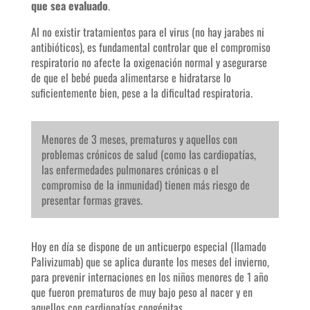
que sea evaluado
.
Al no existir tratamientos para el virus (no hay jarabes ni
antibióticos), es fundamental controlar que el compromiso
respiratorio no afecte la oxigenación normal y asegurarse
de que el bebé pueda alimentarse e hidratarse lo
suficientemente bien, pese a la dificultad respiratoria.
Menores de 3 meses, prematuros y aquellos con
problemas crónicos de salud (como las cardiopatías,
las enfermedades pulmonares crónicas o el
compromiso de la inmunidad) tienen más riesgo de
presentar formas graves.
Hoy en día se dispone de un anticuerpo especial (llamado
Palivizumab) que se aplica durante los meses del invierno,
para prevenir internaciones en los niños menores de 1 año
que fueron prematuros de muy bajo peso al nacer y en
aquellos con cardiopatías congénitas.