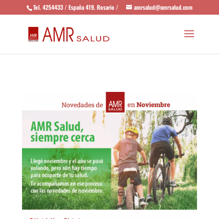
Tel. 4254433 / España 419. Rosario /
amrsalud@amrsalud.com