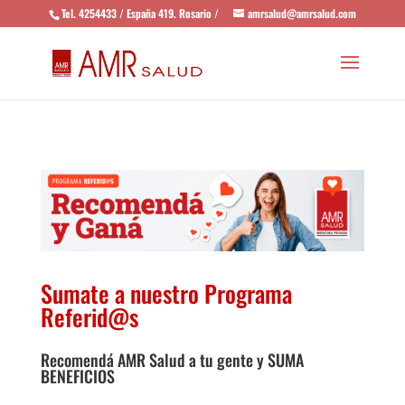
Tel. 4254433 / España 419. Rosario /
amrsalud@amrsalud.com
Sumate a nuestro Programa
Referid@s
Recomendá AMR Salud a tu gente y SUMA
BENEFICIOS